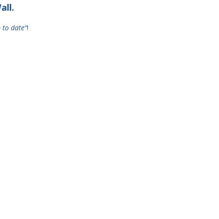
all.
 to date“
!