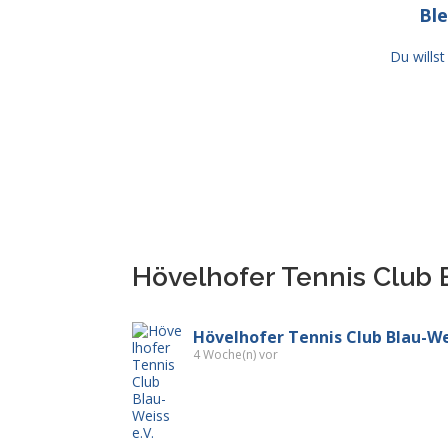
Ble
Du wills
Hövelhofer Tennis Club 
Hövelhofer Tennis Club Blau-Wei
4 Woche(n) vor