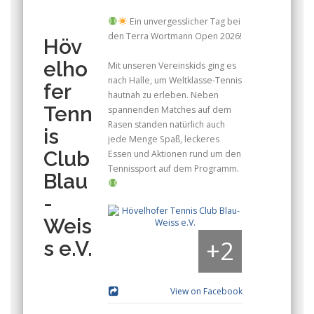
Ein unvergesslicher Tag bei
den Terra Wortmann Open 2026!
Höv
elho
Mit unseren Vereinskids ging es
nach Halle, um Weltklasse-Tennis
fer
hautnah zu erleben. Neben
Tenn
spannenden Matches auf dem
Rasen standen natürlich auch
is
jede Menge Spaß, leckeres
Club
Essen und Aktionen rund um den
Tennissport auf dem Programm.
Blau
-
Weis
+
2
s e.V.
View on Facebook