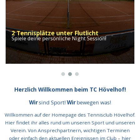
2 Tennisplätze unter Flutlicht
Spiele deine persönliche Night Session!
Herzlich Willkommen beim TC Hövelhof!
Wir
sind Sport!
Wir
bewegen was!
Willkommen auf der Homepage des Tennisclub Hövelhof.
Hier findet ihr alles rund um unseren Sport und unseren
Verein. Von Ansprechpartnern, wichtigen Terminen
oder einfach den aktuellen Ereignissen im Club – hier